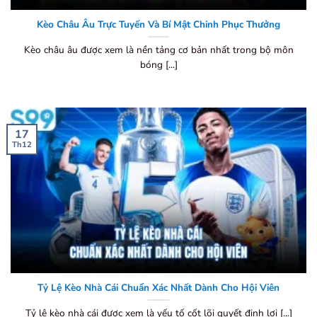
Kèo Châu Âu Trực Tuyến Và Bí Mật Chinh Phục Thưởng
Kèo châu âu được xem là nền tảng cơ bản nhất trong bộ môn
bóng [...]
17
Th12
Tỷ Lệ Kèo Nhà Cái Chuẩn Xác Nhất Dành Cho Hội Viên
Tỷ lệ kèo nhà cái được xem là yếu tố cốt lõi quyết định lợi [...]