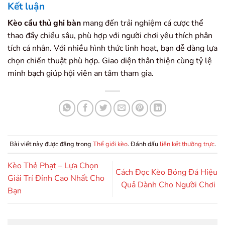
Kết luận
Kèo cầu thủ ghi bàn
mang đến trải nghiệm cá cược thể
thao đầy chiều sâu, phù hợp với người chơi yêu thích phân
tích cá nhân. Với nhiều hình thức linh hoạt, bạn dễ dàng lựa
chọn chiến thuật phù hợp. Giao diện thân thiện cùng tỷ lệ
minh bạch giúp hội viên an tâm tham gia.
Bài viết này được đăng trong
Thể giới kèo
. Đánh dấu
liên kết thường trực
.
Kèo Thẻ Phạt – Lựa Chọn
Cách Đọc Kèo Bóng Đá Hiệu
Giải Trí Đỉnh Cao Nhất Cho
Quả Dành Cho Người Chơi
Bạn