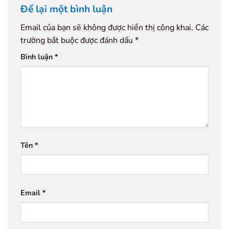
Để lại một bình luận
Email của bạn sẽ không được hiển thị công khai.
Các
trường bắt buộc được đánh dấu
*
Bình luận
*
Tên
*
Email
*