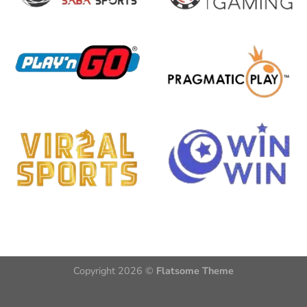
Copyright 2026 ©
Flatsome Theme