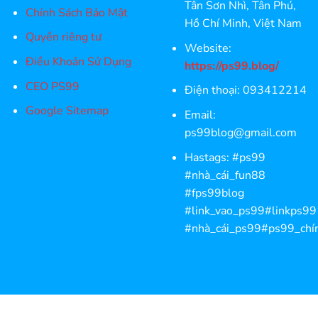
Tân Sơn Nhì, Tân Phú,
Chính Sách Bảo Mật
Hồ Chí Minh, Việt Nam
Quyền riêng tư
Website:
Điều Khoản Sử Dụng
https://ps99.blog/
CEO PS99
Điện thoại: 093412214
Google Sitemap
Email:
ps99blog@gmail.com
Hastags: #ps99
#nhà_cái_fun88
#fps99blog
#link_vao_ps99#linkps99
#nhà_cái_ps99#ps99_chí