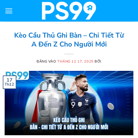
Bỏ
qua
nội
dung
Kèo Cầu Thủ Ghi Bàn – Chi Tiết Từ
A Đến Z Cho Người Mới
ĐĂNG VÀO
THÁNG 12 17, 2025
BỞI
17
Th12