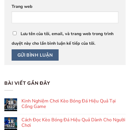
Trang web
Lưu tên của tôi, email, và trang web trong trình
duyệt này cho lần bình luận kế tiếp của tôi.
BÀI VIẾT GẦN ĐÂY
Kinh Nghiệm Chơi Kèo Bóng Đá Hiệu Quả Tại
18
Cổng Game
Th12
Cách Đọc Kèo Bóng Đá Hiệu Quả Dành Cho Người
18
Chơi
Th12