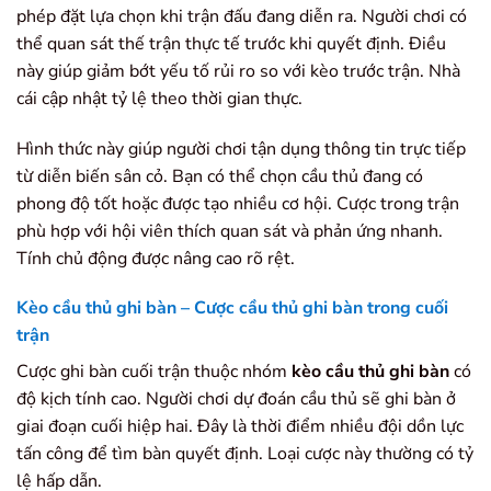
phép đặt lựa chọn khi trận đấu đang diễn ra. Người chơi có
thể quan sát thế trận thực tế trước khi quyết định. Điều
này giúp giảm bớt yếu tố rủi ro so với kèo trước trận. Nhà
cái cập nhật tỷ lệ theo thời gian thực.
Hình thức này giúp người chơi tận dụng thông tin trực tiếp
từ diễn biến sân cỏ. Bạn có thể chọn cầu thủ đang có
phong độ tốt hoặc được tạo nhiều cơ hội. Cược trong trận
phù hợp với hội viên thích quan sát và phản ứng nhanh.
Tính chủ động được nâng cao rõ rệt.
Kèo cầu thủ ghi bàn – Cược cầu thủ ghi bàn trong cuối
trận
Cược ghi bàn cuối trận thuộc nhóm
kèo cầu thủ ghi bàn
có
độ kịch tính cao. Người chơi dự đoán cầu thủ sẽ ghi bàn ở
giai đoạn cuối hiệp hai. Đây là thời điểm nhiều đội dồn lực
tấn công để tìm bàn quyết định. Loại cược này thường có tỷ
lệ hấp dẫn.