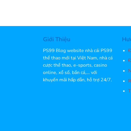
Giới Thiệu
Hư
PS99 Blog website nhà cái PS99
Đ
thể thao mới tại Việt Nam, nhà cá
Đ
cược thể thao, e-sports, casino
N
online, xổ số, bắn cá,... với
khuyến mãi hấp dẫn, hỗ trợ 24/7.
R
T