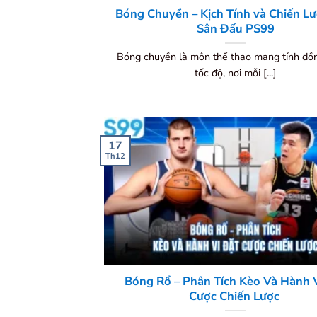
Bóng Chuyền – Kịch Tính và Chiến Lư
Sân Đấu PS99
Bóng chuyền là môn thể thao mang tính đồn
tốc độ, nơi mỗi [...]
17
Th12
Bóng Rổ – Phân Tích Kèo Và Hành 
Cược Chiến Lược