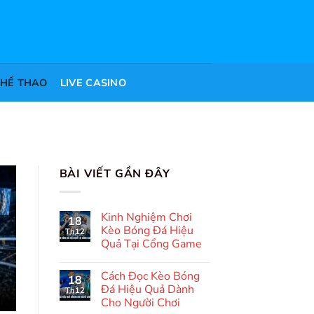
HỂ THAO
LIVE CASINO
BÀI VIẾT GẦN ĐÂY
Kinh Nghiệm Chơi
18
Kèo Bóng Đá Hiệu
Th12
Quả Tại Cổng Game
Cách Đọc Kèo Bóng
18
Đá Hiệu Quả Dành
Th12
Cho Người Chơi