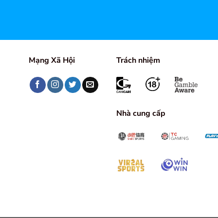
Mạng Xã Hội
Trách nhiệm
Nhà cung cấp