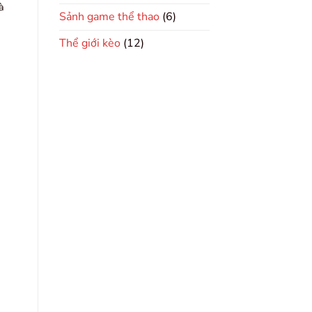
à
Sảnh game thể thao
(6)
Thể giới kèo
(12)