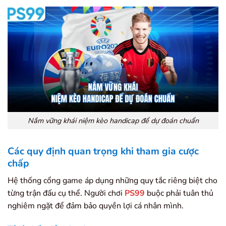
Nắm vững khái niệm kèo handicap để dự đoán chuẩn
Các quy định quan trọng khi tham gia cược
chấp
Hệ thống cổng game áp dụng những quy tắc riêng biệt cho
từng trận đấu cụ thể. Người chơi
PS99
buộc phải tuân thủ
nghiêm ngặt để đảm bảo quyền lợi cá nhân mình.