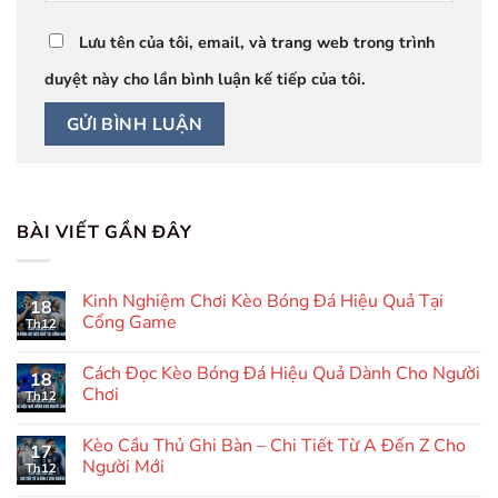
Lưu tên của tôi, email, và trang web trong trình
duyệt này cho lần bình luận kế tiếp của tôi.
BÀI VIẾT GẦN ĐÂY
Kinh Nghiệm Chơi Kèo Bóng Đá Hiệu Quả Tại
18
Cổng Game
Th12
Cách Đọc Kèo Bóng Đá Hiệu Quả Dành Cho Người
18
Chơi
Th12
Kèo Cầu Thủ Ghi Bàn – Chi Tiết Từ A Đến Z Cho
17
Người Mới
Th12