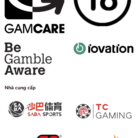
Nhà cung cấp