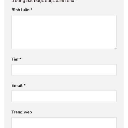
trường bắt buộc được đánh dấu
*
Bình luận
*
Tên
*
Email
*
Trang web