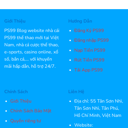
Giới Thiệu
Hướng Dẫn
PS99 Blog website nhà cái
Đăng Ký PS99
PS99 thể thao mới tại Việt
Đăng nhập PS99
Nam, nhà cá cược thể thao,
Nạp Tiền PS99
e-sports, casino online, xổ
số, bắn cá,... với khuyến
Rút Tiền PS99
mãi hấp dẫn, hỗ trợ 24/7.
Tải App PS99
Chính Sách
Liên Hệ
Giới Thiệu
Địa chỉ: 55 Tân Sơn Nhì,
Tân Sơn Nhì, Tân Phú,
Chính Sách Bảo Mật
Hồ Chí Minh, Việt Nam
Quyền riêng tư
Website: