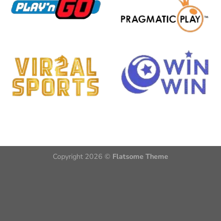
Copyright 2026 ©
Flatsome Theme