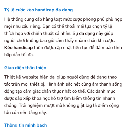
Tỷ lệ cược kèo handicap đa dạng
Hệ thống cung cấp hàng loạt mức cược phong phú phù hợp
mọi nhu cầu riêng. Bạn có thể thoải mái lựa chọn tỷ lệ
thích hợp với chiến thuật cá nhân. Sự đa dạng này giúp
người chơi không bao giờ cảm thấy nhàm chán khi cược.
Kèo handicap
luôn được cập nhật liên tục để đảm bảo tính
hấp dẫn tối đa.
Giao diện thân thiện
Thiết kế website hiện đại giúp người dùng dễ dàng thao
tác trên mọi thiết bị. Hình ảnh sắc nét cùng âm thanh sống
động tạo cảm giác chân thực nhất có thể. Các danh mục
được sắp xếp khoa học hỗ trợ tìm kiếm thông tin nhanh
chóng. Trải nghiệm mượt mà không giật lag là điểm cộng
lớn của nền tảng này.
Thông tin minh bạch