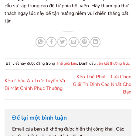
cầu sự tập trung cao độ từ phía hội viên. Hãy tham gia thử
thách ngay lúc này để tận hưởng niềm vui chiến thắng bất
tận.
Bài viết này được đăng trong
Thể giới kèo
. Đánh dấu
liên kết thường trực
.
Kèo Thẻ Phạt – Lựa Chọn
Kèo Châu Âu Trực Tuyến Và
Giải Trí Đỉnh Cao Nhất Cho
Bí Mật Chinh Phục Thưởng
Bạn
Để lại một bình luận
Email của bạn sẽ không được hiển thị công khai.
Các