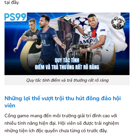
tại đây.
Quy tắc tính điểm và trả thưởng rất rõ ràng
Những lợi thế vượt trội thu hút đông đảo hội
viên
Cổng game mang đến môi trường giải trí đỉnh cao với
nhiều tính năng hiện đại. Hội viên sẽ được trải nghiệm
những tiện ích độc quyền chưa từng có trước đây.