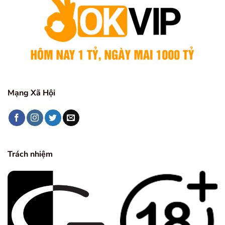
Mạng Xã Hội
Trách nhiệm